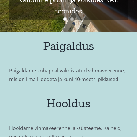
toonides
Paigaldus
Paigaldame kohapeal valmistatud vihmaveerenne,
mis on ilma liidedeta ja kuni 40-meetri pikkused.
Hooldus
Hooldame vihmaveerenne ja -süsteeme. Ka neid,
mis pole meie poolt paigaldatud.