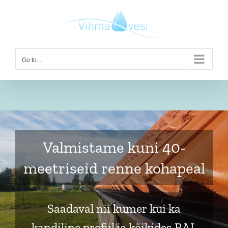
Skip
to
content
Go to...
Valmistame kuni 40-
meetriseid renne kohapeal
Saadaval nii kumer kui ka
kandiline profiil ja kõikides RAL